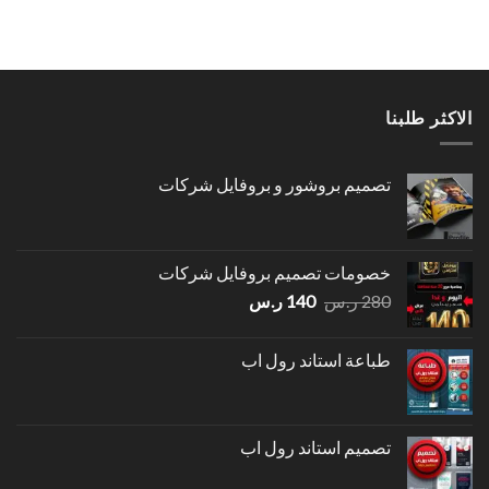
الاكثر طلبنا
تصميم بروشور و بروفايل شركات
خصومات تصميم بروفايل شركات
السعر
السعر
280
ر.س
140
ر.س
الأصلي
الحالي
هو:
هو:
طباعة استاند رول اب
280 ر.س.
140 ر.س.
تصميم استاند رول اب