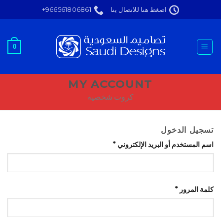
Ski
اضغط هنا للاتصال بنا
966561806861+
t
conten
0
MY ACCOUNT
كروت شخصية
تسجيل الدخول
اسم المستخدم أو البريد الإلكتروني
*
كلمة المرور
*