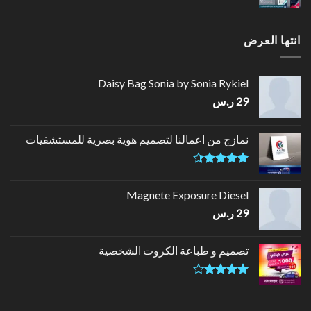
انتها العرض
Daisy Bag Sonia by Sonia Rykiel
29
ر.س
نمازج من اعمالنا لتصميم هوية بصرية للمستشفيات
تم التقييم
4.33
من
Magnete Exposure Diesel
5
29
ر.س
تصميم و طباعة الكروت الشخصية
تم
التقييم
4.00
من