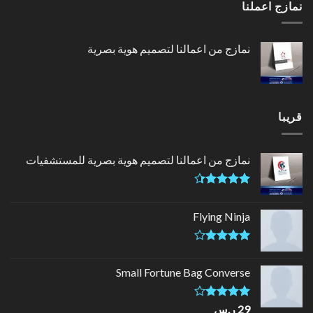
نمازج اعملنا
5
نمازج من اعمالنا لتصميم هوية بصرية
قريبا
نمازج من اعمالنا لتصميم هوية بصرية للمستشفيات
تم التقييم
4.33
من
Flying Ninja
5
تم التقييم
4.17
من
Small Fortune Bag Converse
5
تم
29
ر.س