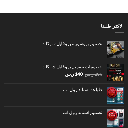
الاكثر طلبنا
تصميم بروشور و بروفايل شركات
خصومات تصميم بروفايل شركات
السعر
السعر
280
ر.س
140
ر.س
الأصلي
الحالي
هو:
هو:
طباعة استاند رول اب
280 ر.س.
140 ر.س.
تصميم استاند رول اب