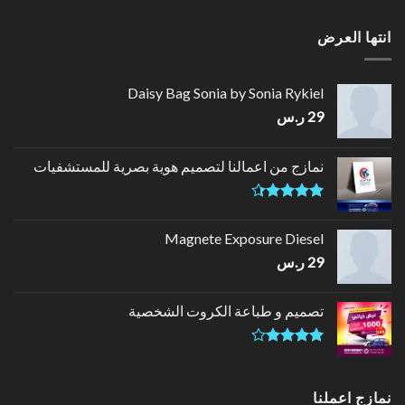
انتها العرض
Daisy Bag Sonia by Sonia Rykiel
29
ر.س
نمازج من اعمالنا لتصميم هوية بصرية للمستشفيات
تم التقييم
4.33
من
Magnete Exposure Diesel
5
29
ر.س
تصميم و طباعة الكروت الشخصية
تم
التقييم
4.00
من
نمازج اعملنا
5