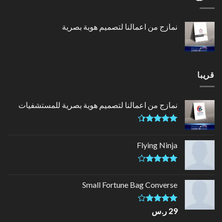
نمازج من اعمالنا لتصميم هوية بصرية
قريبا
نمازج من اعمالنا لتصميم هوية بصرية للمستشفيات
تم التقييم
4.33
من
Flying Ninja
5
تم التقييم
4.17
من
Small Fortune Bag Converse
5
تم
29
ر.س
التقييم