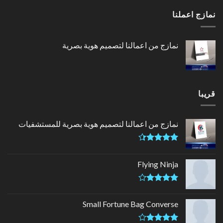
4.00
من
نمازج اعملنا
5
نمازج من اعمالنا لتصميم هوية بصرية
قريبا
نمازج من اعمالنا لتصميم هوية بصرية للمستشفيات
تم التقييم
4.33
من
Flying Ninja
5
تم التقييم
4.17
من
Small Fortune Bag Converse
5