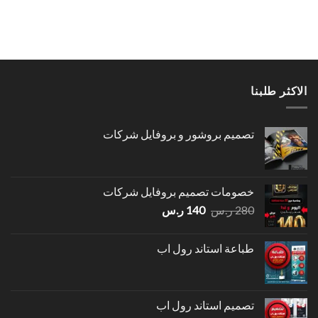
الاكثر طلبنا
تصميم بروشور و بروفايل شركات
خصومات تصميم بروفايل شركات
السعر
السعر
280
ر.س
140
ر.س
الأصلي
الحالي
هو:
هو:
طباعة استاند رول اب
280 ر.س.
140 ر.س.
تصميم استاند رول اب