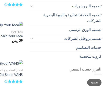
تصميم البروشورات
تم التقييم
4.17
من
تصميم العلامة التجارية و الهوية البصرية
5
للشركات
تصميم الورق الرسمي
POSTERS
Ship Your Idea
تصميم بروفايل الشركات
29
ر.س
خدمات التصاميم
كروت شخصية
الفرز حسب السعر
اسعار التصاميم و ال
Old Skool VANS
أدنى
أعلى
تصفية
سعر
سعر
تم
التقييم
3.67
من
5