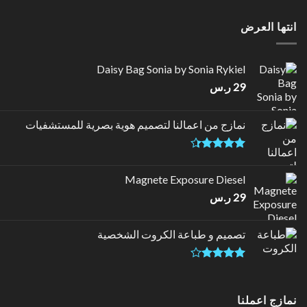
انتها العرض
Daisy Bag Sonia by Sonia Rykiel
29
ر.س
نمازج من اعمالنا لتصميم هوية بصرية للمستشفيات
تم التقييم
4.33
من
Magnete Exposure Diesel
5
29
ر.س
تصميم و طباعة الكروت الشخصية
تم
التقييم
4.00
من
نمازج اعملنا
5