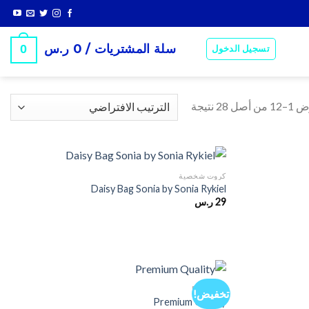
سلة المشتريات /
0
ر.س
0
تسجيل الدخول
أصل 28 نتيجة
كروت شخصية
Daisy Bag Sonia by Sonia Rykiel
29
ر.س
POSTERS
تخفيض!
Premium Quality