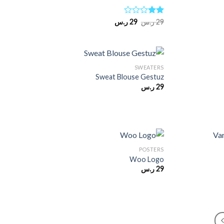
السعر
السعر
تم
29
ر.س
29
ر.س
الأصلي
الحالي
التقييم
هو:
هو:
2.00
29 ر.س.
29 ر.س.
من
5
SWEATERS
Sweat Blouse Gestuz
29
ر.س
POSTERS
Woo Logo
29
ر.س