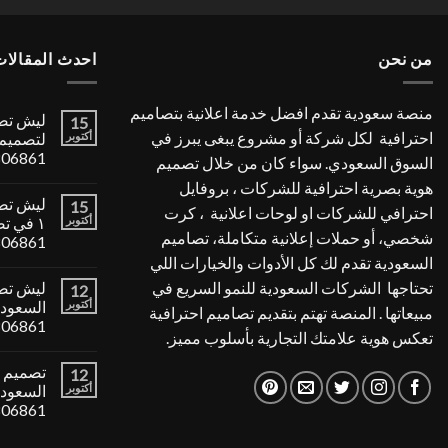
4.00
من
5
من نحن
احدث المقالات
منصة سعودية تقدم افضل خدمة اعلانية بتصاميم
ليش تصا
15
احترافية لكل شركة أو مشروع يبغى يبرز في
أكتوبر
لتصميم 
806861
السوق السعودي. سواء كان من خلال تصميم
هوية بصرية احترافية للشركات ، بروفايل
ليش تصا
15
احترافي للشركات او لوحات اعلانية ، كرت
أكتوبر
١ في ت
شخصي، أو حملات إعلانية متكاملة، تصاميم
806861
السعودية تقدم لك كل الأدوات والخيارات اللي
تحتاجها الشركات السعودية للنمو السريع في
ليش تصم
12
أكتوبر
مبيعاتها . المنصة تهتم بتقديم تصاميم احترافية
806861
تعكس هوية علامتك التجارية بأسلوب مميز.
تصميم ب
12
أكتوبر
806861