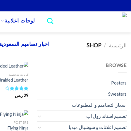
Ski
t
conten
لوحات اعلانية
اخبار تصاميم السعودية
الرئيسية
/
SHOP
BROWSE
كروت شخصية
Braided Leather
Posters
Sweaters
تم
29
ر.س
التقييم
اسعار التصاميم و المطبوعات
4.00
من
5
تصميم استاند رول اب
POSTERS
تصميم اعلانات و سوشيال ميديا
Flying Ninja