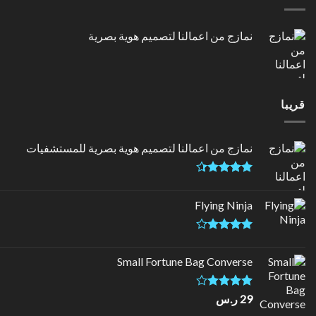
نمازج من اعمالنا لتصميم هوية بصرية
قريبا
نمازج من اعمالنا لتصميم هوية بصرية للمستشفيات
تم التقييم
4.33
من
Flying Ninja
5
تم التقييم
4.17
من
Small Fortune Bag Converse
5
تم
29
ر.س
التقييم