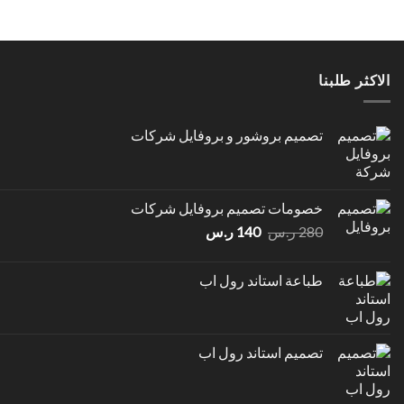
الاكثر طلبنا
تصميم بروشور و بروفايل شركات
خصومات تصميم بروفايل شركات
السعر
السعر
280
ر.س
140
ر.س
الأصلي
الحالي
هو:
هو:
طباعة استاند رول اب
280 ر.س.
140 ر.س.
تصميم استاند رول اب