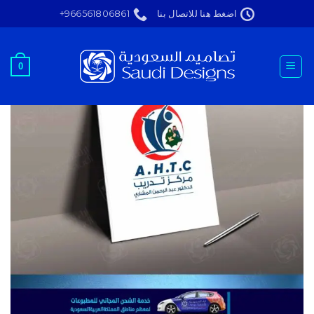
Ski
اضغط هنا للاتصال بنا
966561806861+
t
conten
0