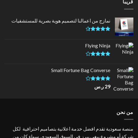
قريبا
نمازج من اعمالنا لتصميم هوية بصرية للمستشفيات
تم التقييم
4.33
من
Flying Ninja
5
تم التقييم
4.17
من
Small Fortune Bag Converse
5
تم
29
ر.س
التقييم
4.00
من
5
من نحن
منصة سعودية تقدم افضل خدمة اعلانية بتصاميم احترافية لكل
شركة أو مشروع يبغى يبرز في السوق السعودي. سواء كان من