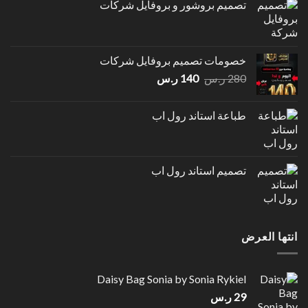
تصميم بروشور و بروفايل شركات
خصومات تصميم بروفايل شركات
السعر
السعر
280
ر.س
140
ر.س
الأصلي
الحالي
هو:
هو:
طباعة استاند رول اب
280 ر.س.
140 ر.س.
تصميم استاند رول اب
انتها العرض
Daisy Bag Sonia by Sonia Rykiel
29
ر.س