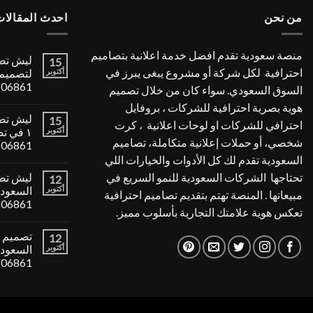
من نحن
احدث المقالات
منصة سعودية تقدم افضل خدمة اعلانية بتصاميم
ليش تصا
15
احترافية لكل شركة أو مشروع يبغى يبرز في
أكتوبر
لتصميم 
806861
السوق السعودي. سواء كان من خلال تصميم
هوية بصرية احترافية للشركات ، بروفايل
ليش تصا
15
احترافي للشركات او لوحات اعلانية ، كرت
أكتوبر
١ في ت
شخصي، أو حملات إعلانية متكاملة، تصاميم
806861
السعودية تقدم لك كل الأدوات والخيارات اللي
تحتاجها الشركات السعودية للنمو السريع في
ليش تصم
12
أكتوبر
مبيعاتها . المنصة تهتم بتقديم تصاميم احترافية
806861
تعكس هوية علامتك التجارية بأسلوب مميز.
تصميم ب
12
أكتوبر
806861