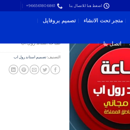
اضغط هنا للاتصال بنا
966561806861+
الرئيسية
/
تصميم استاند رول اب
متجر تحت الانشاء
تصميم بروفايل
طباعة استاند رول اب
طباعة استاند رول اب
اتصل بنا
التصنيف:
تصميم استاند رول اب