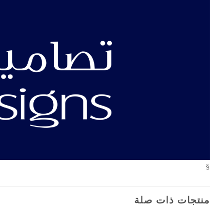
§
منتجات ذات صلة