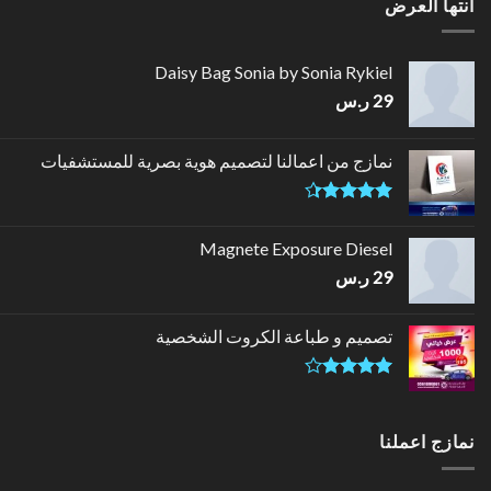
انتها العرض
Daisy Bag Sonia by Sonia Rykiel
29
ر.س
نمازج من اعمالنا لتصميم هوية بصرية للمستشفيات
تم التقييم
4.33
من
Magnete Exposure Diesel
5
29
ر.س
تصميم و طباعة الكروت الشخصية
تم
التقييم
4.00
من
نمازج اعملنا
5