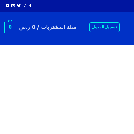
سلة المشتريات /
0
ر.س
0
تسجيل الدخول