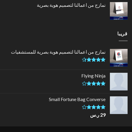
نمازج من اعمالنا لتصميم هوية بصرية
قريبا
نمازج من اعمالنا لتصميم هوية بصرية للمستشفيات
تم التقييم
4.33
من
Flying Ninja
5
تم التقييم
4.17
من
Small Fortune Bag Converse
5
تم
29
ر.س
التقييم
4.00
من
5