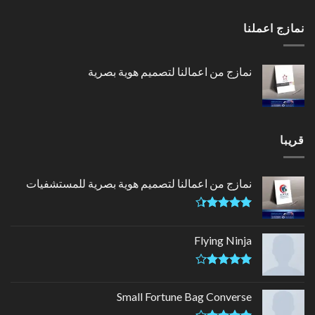
التقييم
4.00
من
نمازج اعملنا
5
نمازج من اعمالنا لتصميم هوية بصرية
قريبا
نمازج من اعمالنا لتصميم هوية بصرية للمستشفيات
تم التقييم
4.33
من
Flying Ninja
5
تم التقييم
4.17
من
Small Fortune Bag Converse
5