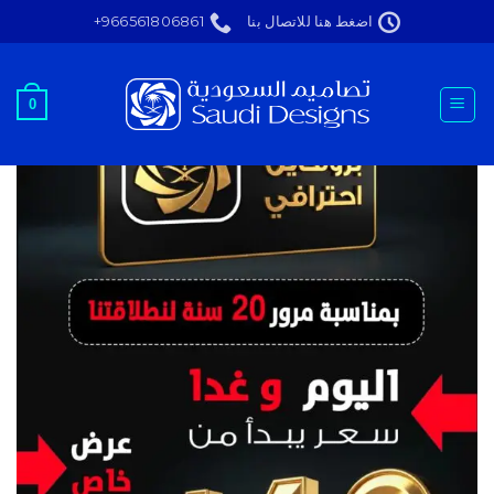
Ski
اضغط هنا للاتصال بنا
966561806861+
t
conten
تخفيض!
0