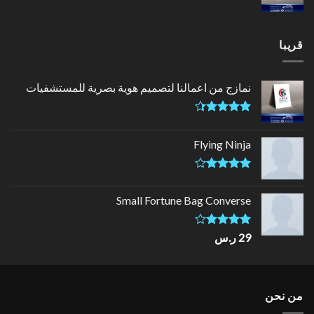
قريبا
نمازج من اعمالنا لتصميم هوية بصرية للمستشفيات
تم التقييم
4.33
من
Flying Ninja
5
تم التقييم
4.17
من
Small Fortune Bag Converse
5
تم
29
ر.س
التقييم
4.00
من
5
من نحن