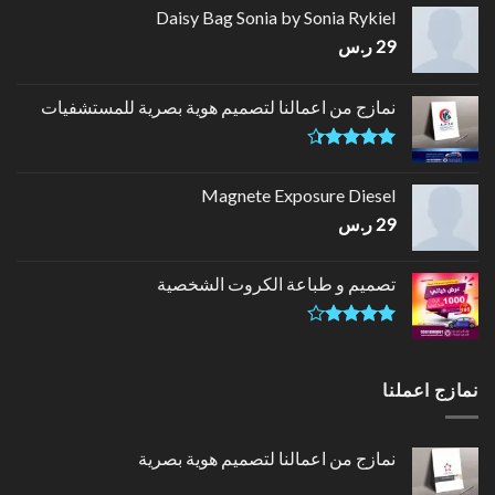
Daisy Bag Sonia by Sonia Rykiel
29
ر.س
نمازج من اعمالنا لتصميم هوية بصرية للمستشفيات
تم التقييم
4.33
من
Magnete Exposure Diesel
5
29
ر.س
تصميم و طباعة الكروت الشخصية
تم
التقييم
4.00
من
نمازج اعملنا
5
نمازج من اعمالنا لتصميم هوية بصرية