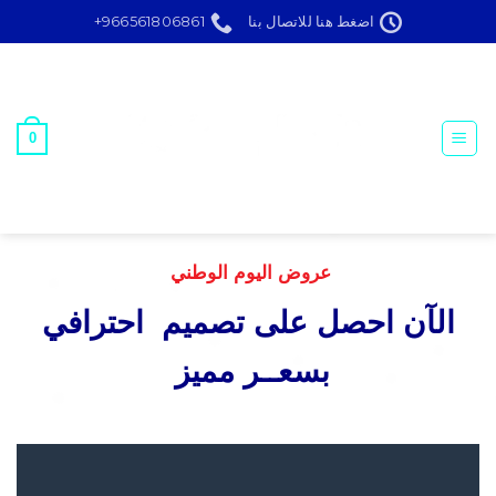
Ski
اضغط هنا للاتصال بنا
966561806861+
t
conten
0
عروض اليوم الوطني
الآن احصل على تصميم احترافي
بسعــر مميز