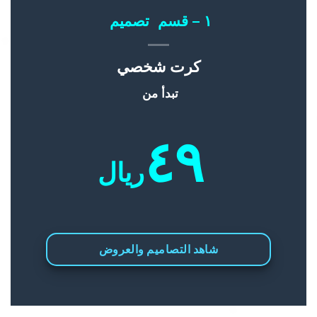
١ – قسم تصميم
كرت شخصي
تبدأ من
٤٩
ريال
شاهد التصاميم والعروض