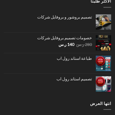
الاكثر طلبنا
تصميم بروشور و بروفايل شركات
خصومات تصميم بروفايل شركات
السعر
السعر
280
ر.س
140
ر.س
الأصلي
الحالي
هو:
هو:
طباعة استاند رول اب
280 ر.س.
140 ر.س.
تصميم استاند رول اب
انتها العرض