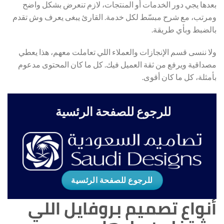
بعدها يجي دور الخدمات أو المنتجات، لازم تنعرض بشكل واضح
ومرتب، مع شرح مبسّط لكل خدمة. القارئ يبغى يعرف وش تقدم
بالضبط وبأي طريقة.
ولا ننسى قسم الإنجازات والعملاء اللي تعاملت معهم، هذا يعطي
مصداقية ويرفع من ثقة العميل فيك. كل ما كان المحتوى مدعوم
بأمثلة، كل ما كان أقوى.
للرجوع للصفحة الرئسية
للرجوع للصفحة الرئسية
أنواع تصميم بروفايل اللي