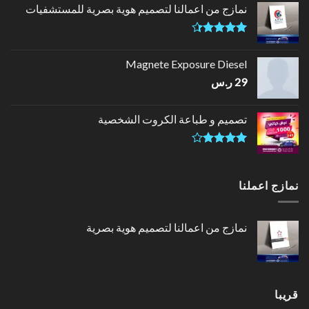
نمازج من اعمالنا لتصميم هوية بصرية للمستشفيات
تم التقييم
4.33
من
Magnete Exposure Diesel
5
29
ر.س
تصميم و طباعة الكروت الشخصية
تم
التقييم
4.00
من
نمازج اعملنا
5
نمازج من اعمالنا لتصميم هوية بصرية
قريبا