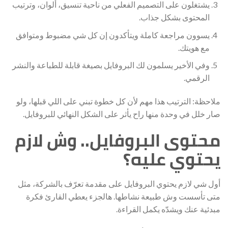
يشتغلون على التصميم الفعلي من ناحية تنسيق، ألوان، وترتيب
المحتوى بشكل جذاب.
يسوون مراجعة كاملة ويتأكدون إن كل شي مضبوط ومتوافق
مع هويتك.
وفي الأخير يسلمون لك البروفايل بصيغة قابلة للطباعة والنشر
الرقمي.
ملاحظة: الترتيب هذا مهم لأن كل خطوة تبني على اللي قبلها، ولو
صار خلل في وحدة منها راح يأثر على الشكل النهائي للبروفايل.
محتوى البروفايل.. وش لازم
يحتوي عليه؟
أول شي لازم يحتوي البروفايل على مقدمة تعرّف بالشركة، مثل
متى تأسست وش طبيعة نشاطها. هالجزء يعطي القارئ فكرة
مبدئية عنك ويشدّه يكمل القراءة.