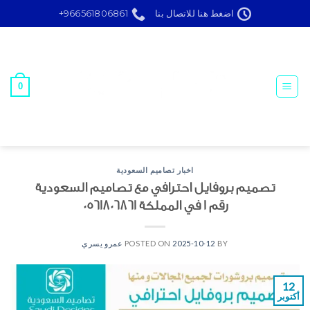
Ski
اضغط هنا للاتصال بنا
966561806861+
t
conten
0
اخبار تصاميم السعودية
تصميم بروفايل احترافي مع تصاميم السعودية
رقم ١ في المملكة 0561806861
BY
2025-10-12
POSTED ON
عمرو يسري
12
أكتوبر