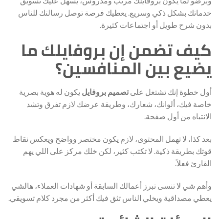
وبرضو لما يكون بروفايلك مرتب ومدروس، يسهل عليك تسويق
خدماتك بشكل ذكي وسريع. يعطيك فرصة توصل رسالتك للناس
بدون شرح طويل أو اجتماعات كثيرة.
كيف تضمن إن بروفايلك ما
يضيع بين المنافسين؟
أول خطوة إنك تشتغل على
تصميم بروفايل
يكون له هوية بصرية
خاصة فيك، ألوانك، شعارك، وطريقة عرضك لازم تفرق وتشد
الانتباه من أول صفحة.
بعد كذا، لا تهمل المحتوى، لازم يكون مختصر وواضح ويعكس نقاط
قوتك بطريقة ذكية. لا تكتب كثير، لكن خلك مركز على اللي يهم
القارئ فعلاً.
وأهم شي لا تنسى تبرز أعمالك السابقة أو شهادات العملاء، هالشي
يعطي مصداقية ويخلي الناس تثق فيك أكثر من مجرد كلام تسويقي.