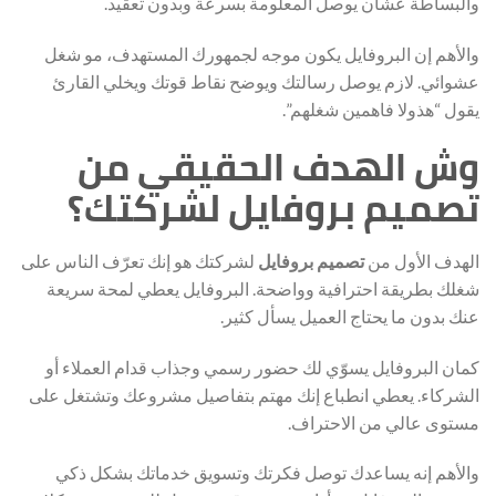
والبساطة عشان يوصل المعلومة بسرعة وبدون تعقيد.
والأهم إن البروفايل يكون موجه لجمهورك المستهدف، مو شغل
عشوائي. لازم يوصل رسالتك ويوضح نقاط قوتك ويخلي القارئ
يقول “هذولا فاهمين شغلهم”.
وش الهدف الحقيقي من
تصميم بروفايل لشركتك؟
الهدف الأول من
تصميم بروفايل
لشركتك هو إنك تعرّف الناس على
شغلك بطريقة احترافية وواضحة. البروفايل يعطي لمحة سريعة
عنك بدون ما يحتاج العميل يسأل كثير.
كمان البروفايل يسوّي لك حضور رسمي وجذاب قدام العملاء أو
الشركاء. يعطي انطباع إنك مهتم بتفاصيل مشروعك وتشتغل على
مستوى عالي من الاحتراف.
والأهم إنه يساعدك توصل فكرتك وتسويق خدماتك بشكل ذكي