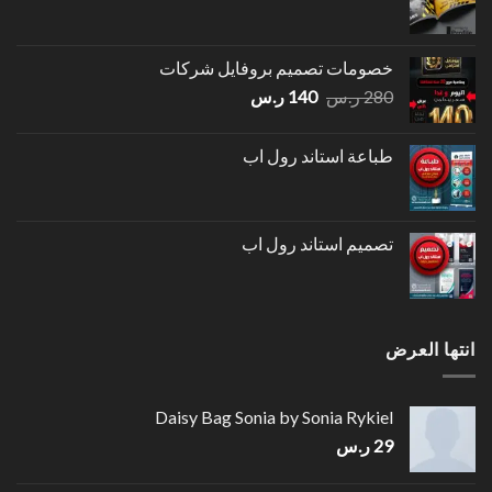
خصومات تصميم بروفايل شركات
السعر
السعر
280
ر.س
140
ر.س
الأصلي
الحالي
هو:
هو:
طباعة استاند رول اب
280 ر.س.
140 ر.س.
تصميم استاند رول اب
انتها العرض
Daisy Bag Sonia by Sonia Rykiel
29
ر.س