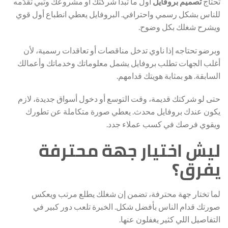
تحتاج
تصميم بروفايل
أول ما تبدأ شركتك أو مشروعك وتبي تقدّمه
للناس بشكل رسمي واحترافي. البروفايل يعطي انطباع أول قوي
ويشرح شغلك بكل وضوح.
وبرضو تحتاجه إذا ناوي تدخل مناقصات أو تعاقدات رسمية، لأن
أغلب الجهات تطلب بروفايل يشمل معلوماتك وخدماتك وأعمالك
السابقة. هو بمثابة هويتك قدامهم.
حتى لو شركتك قديمة، وقت التوسع أو دخول أسواق جديدة، لازم
يكون عندك بروفايل محدث. يعطي صورة متكاملة عن تطورك
ويقوي فرصك في كسب عملاء جدد.
ليش اختيار جهة محترفة
يفرق؟
لما تختار جهة محترفة، تضمن إن شغلك يطلع مرتب ويعكس
صورتك قدام الناس بأفضل شكل. الخبرة تلعب دور كبير في
التفاصيل اللي كثير يغفلون عنها.