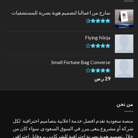
نمازج من اعمالنا لتصميم هوية بصرية للمستشفيات
تم التقييم
4.33
من
Flying Ninja
5
تم التقييم
4.17
من
Small Fortune Bag Converse
5
تم
29
ر.س
التقييم
4.00
من
5
من نحن
منصة سعودية تقدم افضل خدمة اعلانية بتصاميم احترافية لكل
شركة أو مشروع يبغى يبرز في السوق السعودي. سواء كان من
خلال تصميم هوية بصرية احترافية للشركات ، بروفايل احترافي